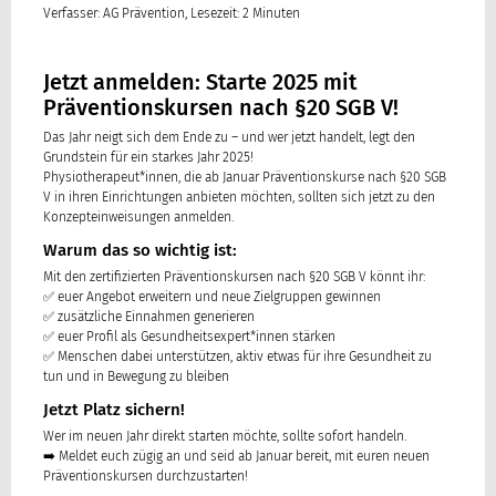
Verfasser: AG Prävention, Lesezeit: 2 Minuten
Jetzt anmelden: Starte 2025 mit
Präventionskursen nach §20 SGB V!
Das Jahr neigt sich dem Ende zu – und wer jetzt handelt, legt den
Grundstein für ein starkes Jahr 2025!
Physiotherapeut*innen, die ab Januar Präventionskurse nach §20 SGB
V in ihren Einrichtungen anbieten möchten, sollten sich jetzt zu den
Konzepteinweisungen anmelden.
Warum das so wichtig ist:
Mit den zertifizierten Präventionskursen nach §20 SGB V könnt ihr:
✅ euer Angebot erweitern und neue Zielgruppen gewinnen
✅ zusätzliche Einnahmen generieren
✅ euer Profil als Gesundheitsexpert*innen stärken
✅ Menschen dabei unterstützen, aktiv etwas für ihre Gesundheit zu
tun und in Bewegung zu bleiben
Jetzt Platz sichern!
Wer im neuen Jahr direkt starten möchte, sollte sofort handeln.
➡️ Meldet euch zügig an und seid ab Januar bereit, mit euren neuen
Präventionskursen durchzustarten!