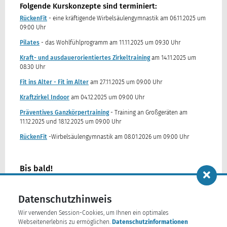
Folgende Kurskonzepte sind terminiert:
RückenFit
- eine kräftigende Wirbelsäulengymnastik am 06.11.2025 um
09:00 Uhr
Pilates
- das Wohlfühlprogramm am 11.11.2025 um 09:30 Uhr
Kraft- und ausdauerorientiertes Zirkeltraining
am 14.11.2025 um
08:30 Uhr
Fit ins Alter - Fit im Alter
am 27.11.2025 um 09:00 Uhr
Kraftzirkel Indoor
am 04.12.2025 um 09:00 Uhr
Präventives Ganzkörpertraining
- Training an Großgeräten am
11.12.2025 und 18.12.2025 um 09:00 Uhr
RückenFit
-Wirbelsäulengymnastik am 08.01.2026 um 09:00 Uhr
Bis bald!
Datenschutzhinweis
Wir verwenden Session-Cookies, um Ihnen ein optimales
Foto: Freepik
Webseitenerlebnis zu ermöglichen.
Datenschutzinformationen