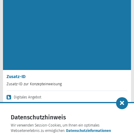
Zusatz-ID
Zusatz-ID zur Konzepteinweisung
Digitales Angebot
30,00
Siehe Details
Datenschutzhinweis
Keine Angabe
Wir verwenden Session-Cookies, um Ihnen ein optimales
Webseitenerlebnis zu ermöglichen.
Datenschutzinformationen