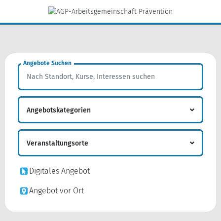
Angebote Suchen
Angebotskategorien
Digitale Angebote
Veranstaltungsorte
Einweisung ins Konzept
Digitales Angebot
Digitale Einweisung ins Konzept
Angebot vor Ort
Beratung
Netzwerk-Prävention